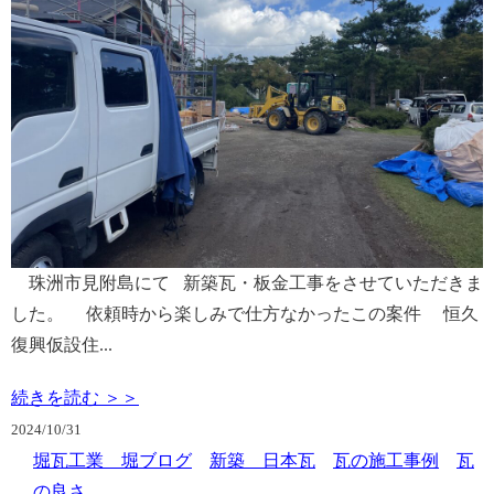
珠洲市見附島にて 新築瓦・板金工事をさせていただきま
した。 依頼時から楽しみで仕方なかったこの案件 恒久
復興仮設住...
続きを読む ＞＞
2024/
10/31
堀瓦工業 堀ブログ
新築 日本瓦
瓦の施工事例
瓦
の良さ