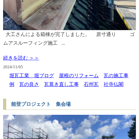
大工さんによる箱棟が完了しました。 原寸通り ゴ
ムアスルーフィング施工 ...
続きを読む ＞＞
2024/
11/05
堀瓦工業 堀ブログ
屋根のリフォーム
瓦の施工事
例
瓦の良さ
瓦葺き直し工事
石州瓦
社寺仏閣
能登プロジェクト 集会場