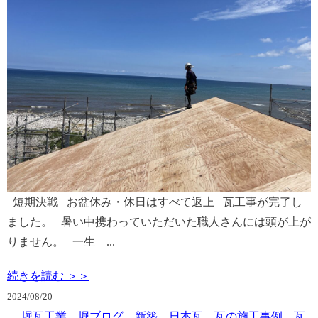
短期決戦 お盆休み・休日はすべて返上 瓦工事が完了し
ました。 暑い中携わっていただいた職人さんには頭が上が
りません。 一生 ...
続きを読む ＞＞
2024/
08/20
堀瓦工業 堀ブログ
新築 日本瓦
瓦の施工事例
瓦