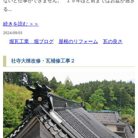
ないと仕事ができません。 １５年ほど前まではお盆が過ぎ
る...
続きを読む ＞＞
2024/
09/01
堀瓦工業 堀ブログ
屋根のリフォーム
瓦の良さ
社寺大棟改修・瓦補修工事２