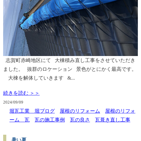
志賀町赤崎地区にて 大棟積み直し工事をさせていただき
ました。 抜群のロケーション 景色がとにかく最高です。
大棟を解体していきます &...
続きを読む ＞＞
2024/
09/09
堀瓦工業 堀ブログ
屋根のリフォーム
屋根のリフォ
ーム 瓦
瓦の施工事例
瓦の良さ
瓦葺き直し工事
暑い夏