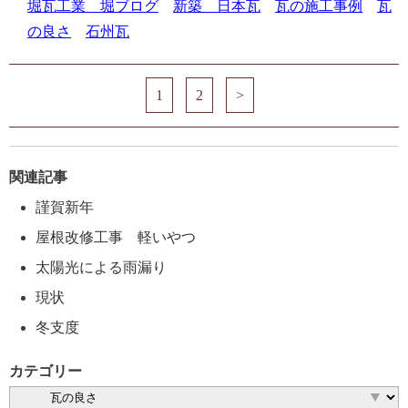
堀瓦工業 堀ブログ
新築 日本瓦
瓦の施工事例
瓦
の良さ
石州瓦
1
2
>
関連記事
謹賀新年
屋根改修工事 軽いやつ
太陽光による雨漏り
現状
冬支度
カテゴリー