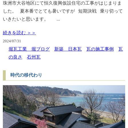
珠洲市大谷地区にて恒久復興仮設住宅の工事がはじまりま
した。 夏本番でとても暑いですが 短期決戦 乗り切って
いきたいと思います。 ...
続きを読む ＞＞
2024/
07/31
堀瓦工業 堀ブログ
新築 日本瓦
瓦の施工事例
瓦
の良さ
石州瓦
時代の移代わり