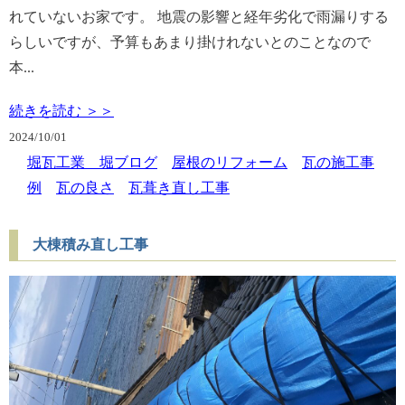
れていないお家です。 地震の影響と経年劣化で雨漏りする
らしいですが、予算もあまり掛けれないとのことなので
本...
続きを読む ＞＞
2024/
10/01
堀瓦工業 堀ブログ
屋根のリフォーム
瓦の施工事
例
瓦の良さ
瓦葺き直し工事
大棟積み直し工事