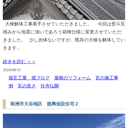
大棟解体工事着手させていただきました。 今回は熨斗瓦
積みから地震に強いであろう箱棟仕様に変更させていただ
きました。 少し勿体ないですが、既存の大棟を解体してい
きます...
続きを読む ＞＞
2024/
08/31
堀瓦工業 堀ブログ
屋根のリフォーム
瓦の施工事
例
瓦の良さ
社寺仏閣
珠洲市大谷地区 復興仮設住宅２