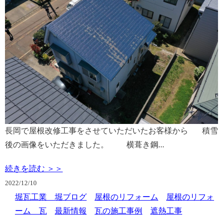
長岡で屋根改修工事をさせていただいたお客様から 積雪
後の画像をいただきました。 横葺き鋼...
続きを読む ＞＞
2022/
12/10
堀瓦工業 堀ブログ
屋根のリフォーム
屋根のリフォ
ーム 瓦
最新情報
瓦の施工事例
遮熱工事