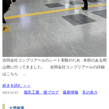
合同会社コンプリアールのシート実験のため 本部のある岡
山県に行ってきました。 合同会社コンプリアールの詳細
はこちら ...
続きを読む ＞＞
堀瓦工業 堀ブログ
最新情報
瓦の良さ
2021/
12/15
大雪被害