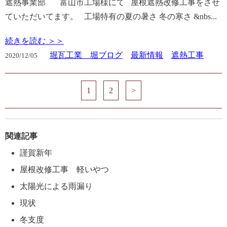
遮熱事業部 富山市工場様にて 屋根遮熱改修工事をさせ
ていただいてます。 工場特有の夏の暑さ 冬の寒さ &nbs...
続きを読む ＞＞
堀瓦工業 堀ブログ
最新情報
遮熱工事
2020/
12/05
1
2
>
関連記事
謹賀新年
屋根改修工事 軽いやつ
太陽光による雨漏り
現状
冬支度