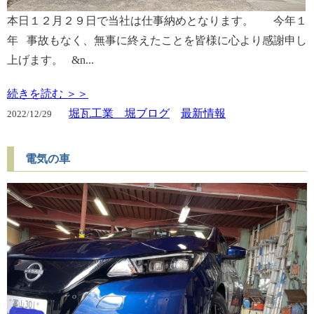
本日１２月２９日で当社は仕事納めとなります。 今年１
年 事故もなく、無事に終えたことを皆様に心より感謝申し
上げます。 &n...
続きを読む ＞＞
堀瓦工業 堀ブログ
最新情報
2022/
12/29
電気の車