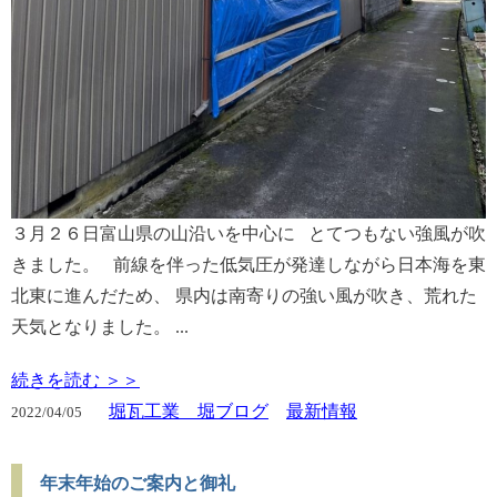
３月２６日富山県の山沿いを中心に とてつもない強風が吹
きました。 前線を伴った低気圧が発達しながら日本海を東
北東に進んだため、 県内は南寄りの強い風が吹き、荒れた
天気となりました。 ...
続きを読む ＞＞
堀瓦工業 堀ブログ
最新情報
2022/
04/05
年末年始のご案内と御礼