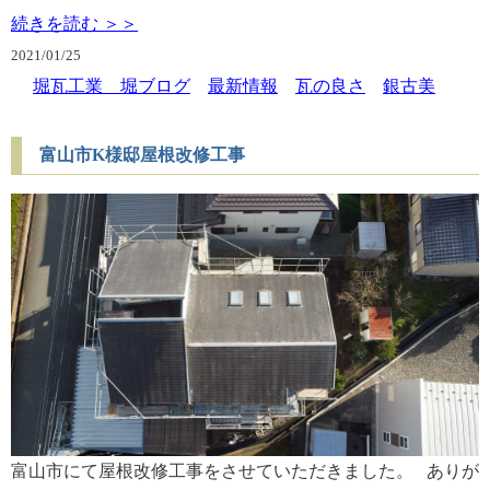
続きを読む ＞＞
2021/
01/25
堀瓦工業 堀ブログ
最新情報
瓦の良さ
銀古美
富山市K様邸屋根改修工事
富山市にて屋根改修工事をさせていただきました。 ありが