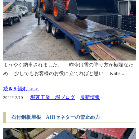
ようやく納車されました。 昨今は雪の降り方が極端なた
め 少しでもお客様のお役に立てればと思い &nbs...
続きを読む ＞＞
堀瓦工業 堀ブログ
最新情報
2022/
12/10
石付鋼板屋根 AHIセネターの雪止め力